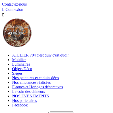
Contactez-nous

Connexion

ATELIER 704 c'est qui? c'est quoi?
Mobilier
Luminaires
Objets Déco
Sièges
Nos peintures et enduits déco
Nos ambiances réalisées
Plaques et Horloges décoratives
Le coin des chineurs
NOS EVENEMENTS
Nos partenaires
Facebook