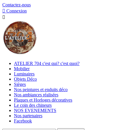
Contactez-nous

Connexion

ATELIER 704 c'est qui? c'est quoi?
Mobilier
Luminaires
Objets Déco
Sièges
Nos peintures et enduits déco
Nos ambiances réalisées
Plaques et Horloges décoratives
Le coin des chineurs
NOS EVENEMENTS
Nos partenaires
Facebook